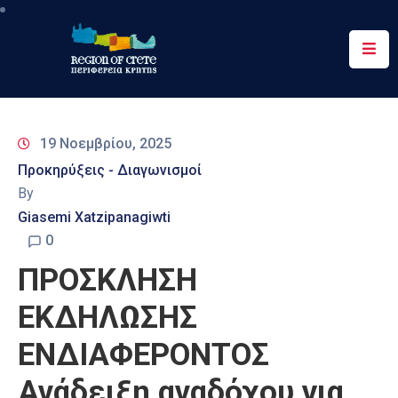
Περιφέρεια
Ενημέρωση
19 Νοεμβρίου, 2025
Έργα
Προκηρύξεις - Διαγωνισμοί
&
By
Δράσεις
Giasemi Xatzipanagiwti
Ψηφιακές
0
Υπηρεσίες
ΠΡΟΣΚΛΗΣΗ
Επικοινωνία
ΕΚΔΗΛΩΣΗΣ
ΕΝΔΙΑΦΕΡΟΝΤΟΣ
Ανάδειξη αναδόχου για