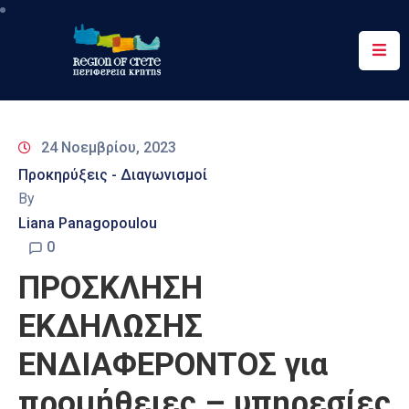
Περιφέρεια
Ενημέρωση
24 Νοεμβρίου, 2023
Έργα
Προκηρύξεις - Διαγωνισμοί
&
By
Δράσεις
Liana Panagopoulou
Ψηφιακές
0
Υπηρεσίες
ΠΡΟΣΚΛΗΣΗ
Επικοινωνία
ΕΚΔΗΛΩΣΗΣ
ΕΝΔΙΑΦΕΡΟΝΤΟΣ για
προμήθειες – υπηρεσίες