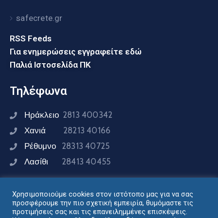
safecrete.gr
RSS Feeds
Για ενημερώσεις εγγραφείτε εδώ
Παλιά Ιστοσελίδα ΠΚ
Τηλέφωνα
Ηράκλειο
2813 400342
Χανιά
28213 40166
Ρέθυμνο
28313 40725
Λασίθι
28413 40455
Χρησιμοποιούμε cookies στον ιστότοπο μας για να σας
Συνδεθείτε μαζί μας
προσφέρουμε την πιο σχετική εμπειρία, θυμόμαστε τις
προτιμήσεις σας και τις επανειλημμένες επισκέψεις.