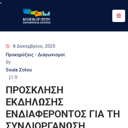
Περιφέρεια
Ενημέρωση
8 Δεκεμβρίου, 2025
Έργα
Προκηρύξεις - Διαγωνισμοί
&
By
Δράσεις
Soula Zotou
Ψηφιακές
0
Υπηρεσίες
ΠΡΟΣΚΛΗΣΗ
Επικοινωνία
ΕΚΔΗΛΩΣΗΣ
ΕΝΔΙΑΦΕΡΟΝΤΟΣ ΓΙΑ ΤΗ
ΣΥΝΔΙΟΡΓΑΝΩΣΗ