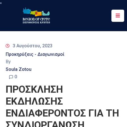
Περιφέρεια
Ενημέρωση
3 Αυγούστου, 2023
Έργα
Προκηρύξεις - Διαγωνισμοί
&
By
Δράσεις
Soula Zotou
Ψηφιακές
0
Υπηρεσίες
ΠΡΟΣΚΛΗΣΗ
Επικοινωνία
ΕΚΔΗΛΩΣΗΣ
ΕΝΔΙΑΦΕΡΟΝΤΟΣ ΓΙΑ ΤΗ
ΣΥΝΔΙΟΡΓΑΝΩΣΗ