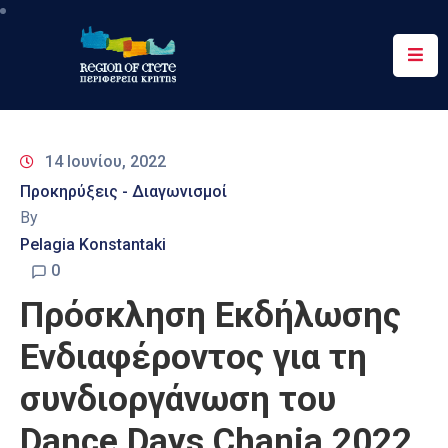
Περιφέρεια
Ενημέρωση
14 Ιουνίου, 2022
Έργα
Προκηρύξεις - Διαγωνισμοί
&
By
Δράσεις
Pelagia Konstantaki
Ψηφιακές
0
Υπηρεσίες
Πρόσκληση Εκδήλωσης
Επικοινωνία
Ενδιαφέροντος για τη
συνδιοργάνωση του
Dance Days Chania 2022