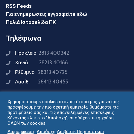
RSS Feeds
Για ενημερώσεις εγγραφείτε εδώ
Παλιά Ιστοσελίδα ΠΚ
Τηλέφωνα
Ηράκλειο
2813 400342
Χανιά
28213 40166
Ρέθυμνο
28313 40725
Λασίθι
28413 40455
Χρησιμοποιούμε cookies στον ιστότοπο μας για να σας
Συνδεθείτε μαζί μας
προσφέρουμε την πιο σχετική εμπειρία, θυμόμαστε τις
προτιμήσεις σας και τις επανειλημμένες επισκέψεις.
Κάνοντας κλικ στο "Αποδοχή", αποδέχεστε τη χρήση
ΟΛΩΝ των cookies.
Σχεδιασμός - Ανάπτυξη: Διεύθυνση Ηλεκτρονικής
Διαμόρφωση
Αποδοχή
Διαβάστε Περισσότερα
Διακυβέρνησης Περιφέρειας Κρήτης © 2024