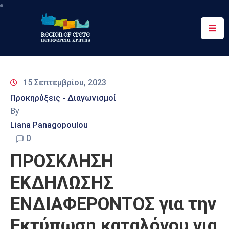
Περιφέρεια
Ενημέρωση
15 Σεπτεμβρίου, 2023
Έργα
Προκηρύξεις - Διαγωνισμοί
&
By
Δράσεις
Liana Panagopoulou
Ψηφιακές
0
Υπηρεσίες
ΠΡΟΣΚΛΗΣΗ
Επικοινωνία
ΕΚΔΗΛΩΣΗΣ
ΕΝΔΙΑΦΕΡΟΝΤΟΣ για την
Εκτύπωση καταλόγου για