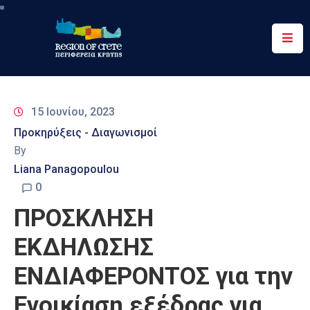
Περιφέρεια
Ενημέρωση
15 Ιουνίου, 2023
Έργα
Προκηρύξεις - Διαγωνισμοί
&
By
Δράσεις
Liana Panagopoulou
Ψηφιακές
0
Υπηρεσίες
ΠΡΟΣΚΛΗΣΗ
Επικοινωνία
ΕΚΔΗΛΩΣΗΣ
ΕΝΔΙΑΦΕΡΟΝΤΟΣ για την
Ενοικίαση εξέδρας για