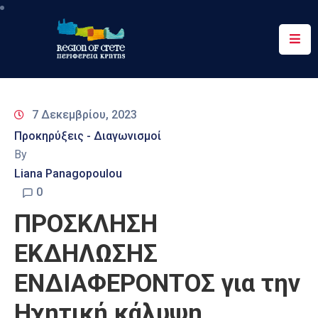
Περιφέρεια
Ενημέρωση
7 Δεκεμβρίου, 2023
Έργα
Προκηρύξεις - Διαγωνισμοί
&
By
Δράσεις
Liana Panagopoulou
Ψηφιακές
0
Υπηρεσίες
ΠΡΟΣΚΛΗΣΗ
Επικοινωνία
ΕΚΔΗΛΩΣΗΣ
ΕΝΔΙΑΦΕΡΟΝΤΟΣ για την
Ηχητική κάλυψη,