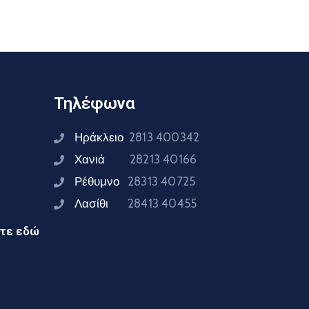
Τηλέφωνα
Ηράκλειο
2813 400342
Χανιά
28213 40166
Ρέθυμνο
28313 40725
Λασίθι
28413 40455
ίτε εδώ