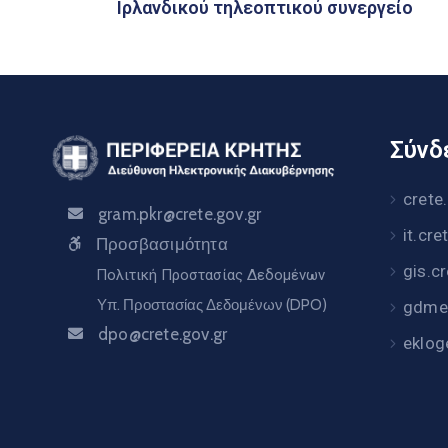
Ιρλανδικού τηλεοπτικού συνεργείο
Σύνδε
crete
gram.pkr@crete.gov.gr
it.cre
Προσβασιμότητα
gis.c
Πολιτική Προστασίας Δεδομένων
Υπ. Προστασίας Δεδομένων (DPO)
gdme.
dpo@crete.gov.gr
eklog