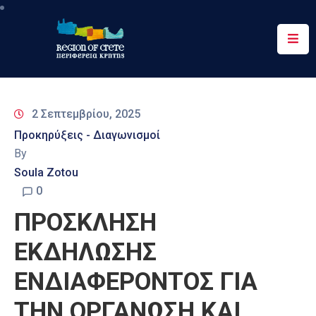
Περιφέρεια
Ενημέρωση
2 Σεπτεμβρίου, 2025
Έργα
Προκηρύξεις - Διαγωνισμοί
&
By
Δράσεις
Soula Zotou
Ψηφιακές
0
Υπηρεσίες
ΠΡΟΣΚΛΗΣΗ
Επικοινωνία
ΕΚΔΗΛΩΣΗΣ
ΕΝΔΙΑΦΕΡΟΝΤΟΣ ΓΙΑ
ΤΗΝ ΟΡΓΑΝΩΣΗ ΚΑΙ