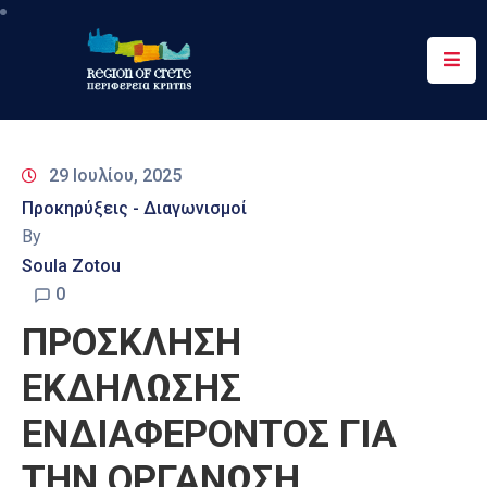
Περιφέρεια
Ενημέρωση
29 Ιουλίου, 2025
Έργα
Προκηρύξεις - Διαγωνισμοί
&
By
Δράσεις
Soula Zotou
Ψηφιακές
0
Υπηρεσίες
ΠΡΟΣΚΛΗΣΗ
Επικοινωνία
ΕΚΔΗΛΩΣΗΣ
ΕΝΔΙΑΦΕΡΟΝΤΟΣ ΓΙΑ
ΤΗΝ ΟΡΓΑΝΩΣΗ