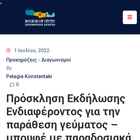
Περιφέρεια
Ενημέρωση
1 Ιουλίου, 2022
Έργα
Προκηρύξεις - Διαγωνισμοί
&
By
Δράσεις
Pelagia Konstantaki
Ψηφιακές
0
Υπηρεσίες
Πρόσκληση Εκδήλωσης
Επικοινωνία
Ενδιαφέροντος για την
παράθεση γεύματος –
μπουφέ με παραδοσιακά