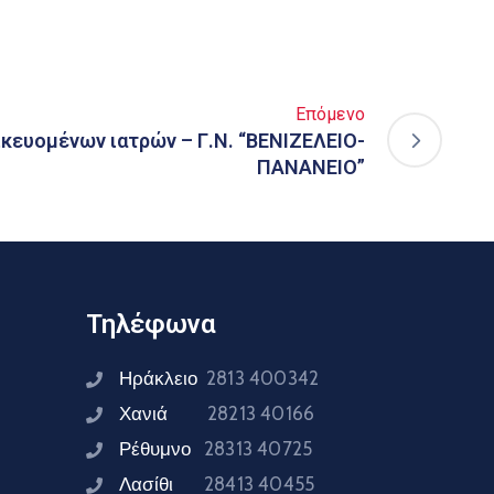
Επόμενο
ικευομένων ιατρών – Γ.Ν. “ΒΕΝΙΖΕΛΕΙΟ-
ΠΑΝΑΝΕΙΟ”
Τηλέφωνα
Ηράκλειο
2813 400342
Χανιά
28213 40166
Ρέθυμνο
28313 40725
Λασίθι
28413 40455