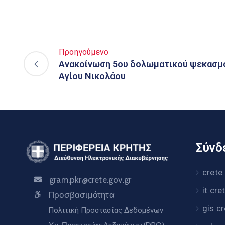
Προηγούμενο
Ανακοίνωση 5ου δολωματικού ψεκασμο
Αγίου Νικολάου
Σύνδε
crete
gram.pkr@crete.gov.gr
it.cre
Προσβασιμότητα
gis.c
Πολιτική Προστασίας Δεδομένων