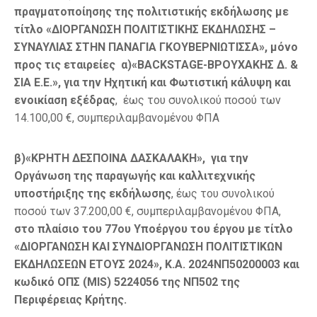
πραγματοποίησης της πολιτιστικής εκδήλωσης με
τίτλο «ΔΙΟΡΓΑΝΩΣΗ ΠΟΛΙΤΙΣΤΙΚΗΣ ΕΚΔΗΛΩΣΗΣ –
ΣΥΝΑΥΛΙΑΣ ΣΤΗΝ ΠΑΝΑΓΙΑ ΓΚΟΥΒΕΡΝΙΩΤΙΣΣΑ», μόνο
προς τις εταιρείες α)
«BACKSTAGE-
ΒΡΟΥΧΑΚΗΣ
Δ
. &
ΣΙΑ
Ε
.
Ε
.»,
για την Ηχητική και Φωτιστική κάλυψη και
ενοικίαση εξέδρας
, έως του συνολικού ποσού των
14.100,00 €, συμπεριλαμβανομένου ΦΠΑ
β)«ΚΡΗΤΗ ΔΕΣΠΟΙΝΑ ΔΑΣΚΑΛΑΚΗ»,
για την
Οργάνωση της παραγωγής
και καλλιτεχνικής
υποστήριξης της εκδήλωσης
, έως του συνολικού
ποσού των 37.200,00 €, συμπεριλαμβανομένου ΦΠΑ,
στο πλαίσιο του 77ου Υποέργου του έργου με τίτλο
«ΔΙΟΡΓΑΝΩΣΗ ΚΑΙ ΣΥΝΔΙΟΡΓΑΝΩΣΗ ΠΟΛΙΤΙΣΤΙΚΩΝ
ΕΚΔΗΛΩΣΕΩΝ ΕΤΟΥΣ 2024», Κ.Α. 2024ΝΠ50200003 και
κωδικό ΟΠΣ (MIS) 5224056 της ΝΠ502 της
Περιφέρειας Κρήτης.