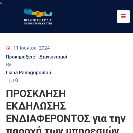
Περιφέρεια
Ενημέρωση
11 Ιουλίου, 2024
Έργα
Προκηρύξεις - Διαγωνισμοί
&
By
Δράσεις
Liana Panagopoulou
Ψηφιακές
0
Υπηρεσίες
ΠΡΟΣΚΛΗΣΗ
Επικοινωνία
ΕΚΔΗΛΩΣΗΣ
ΕΝΔΙΑΦΕΡΟΝΤΟΣ για την
παροχή των υπηρεσιών