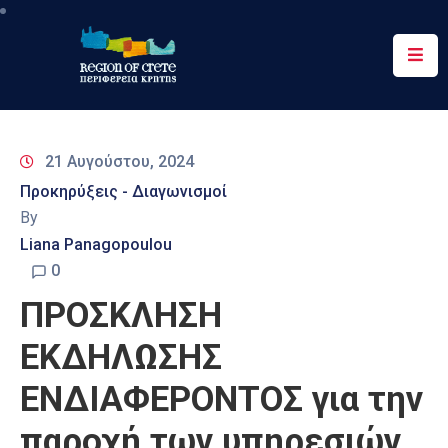
Περιφέρεια
Ενημέρωση
21 Αυγούστου, 2024
Έργα
Προκηρύξεις - Διαγωνισμοί
&
By
Δράσεις
Liana Panagopoulou
Ψηφιακές
0
Υπηρεσίες
ΠΡΟΣΚΛΗΣΗ
Επικοινωνία
ΕΚΔΗΛΩΣΗΣ
ΕΝΔΙΑΦΕΡΟΝΤΟΣ για την
παροχή των υπηρεσιών