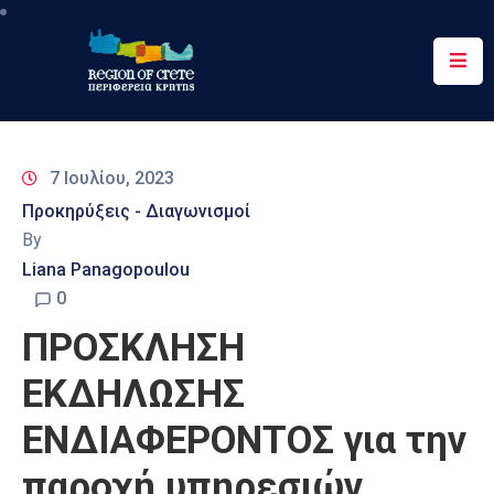
Περιφέρεια
Ενημέρωση
7 Ιουλίου, 2023
Έργα
Προκηρύξεις - Διαγωνισμοί
&
By
Δράσεις
Liana Panagopoulou
Ψηφιακές
0
Υπηρεσίες
ΠΡΟΣΚΛΗΣΗ
Επικοινωνία
ΕΚΔΗΛΩΣΗΣ
ΕΝΔΙΑΦΕΡΟΝΤΟΣ για την
παροχή υπηρεσιών