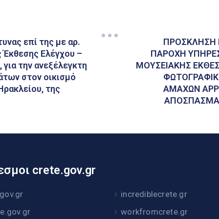
νας επί της με αρ.
ΠΡΟΣΚΛΗΣΗ 
ς Έκθεσης Ελέγχου –
ΠΑΡΟΧΗ ΥΠΗΡΕΣ
 για την ανεξέλεγκτη
ΜΟΥΣΕΙΑΚΗΣ ΕΚΘΕΣ
άτων στον οικισμό
ΦΩΤΟΓΡΑΦΙΚ
Ηρακλείου, της
ΑΜΑΧΩΝ ΑΡΡ
ΑΠΟΣΠΑΣΜΑ 
σμοι crete.gov.gr
.gov.gr
incrediblecrete.gr
te.gov.gr
workfromcrete.gr