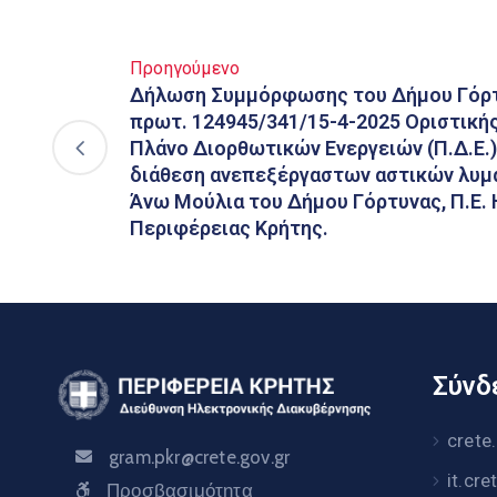
Προηγούμενο
Δήλωση Συμμόρφωσης του Δήμου Γόρτυ
πρωτ. 124945/341/15-4-2025 Οριστική
Πλάνο Διορθωτικών Ενεργειών (Π.Δ.Ε.),
διάθεση ανεπεξέργαστων αστικών λυμ
Άνω Μούλια του Δήμου Γόρτυνας, Π.Ε. 
Περιφέρειας Κρήτης.
Σύνδε
crete
gram.pkr@crete.gov.gr
it.cre
Προσβασιμότητα