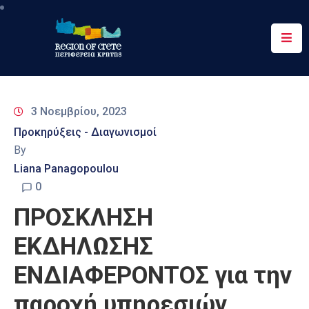
Περιφέρεια
Ενημέρωση
3 Νοεμβρίου, 2023
Έργα
Προκηρύξεις - Διαγωνισμοί
&
By
Δράσεις
Liana Panagopoulou
Ψηφιακές
0
Υπηρεσίες
ΠΡΟΣΚΛΗΣΗ
Επικοινωνία
ΕΚΔΗΛΩΣΗΣ
ΕΝΔΙΑΦΕΡΟΝΤΟΣ για την
παροχή υπηρεσιών