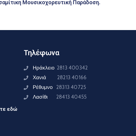
σαμίτικη Μουσικοχορευτική Παράδοση.
Τηλέφωνα
Ηράκλειο
2813 400342
Χανιά
28213 40166
Ρέθυμνο
28313 40725
Λασίθι
28413 40455
ίτε εδώ