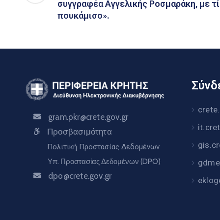
συγγραφέα Αγγελικής Ροσμαράκη, με τί
πουκάμισο».
Σύνδε
crete
gram.pkr@crete.gov.gr
it.cre
Προσβασιμότητα
gis.c
Πολιτική Προστασίας Δεδομένων
Υπ. Προστασίας Δεδομένων (DPO)
gdme.
dpo@crete.gov.gr
eklog