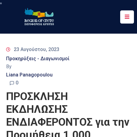
Περιφέρεια
Ενημέρωση
23 Αυγούστου, 2023
Έργα
Προκηρύξεις - Διαγωνισμοί
&
By
Δράσεις
Liana Panagopoulou
Ψηφιακές
0
Υπηρεσίες
ΠΡΟΣΚΛΗΣΗ
Επικοινωνία
ΕΚΔΗΛΩΣΗΣ
ΕΝΔΙΑΦΕΡΟΝΤΟΣ για την
Προμήθεια 1.000