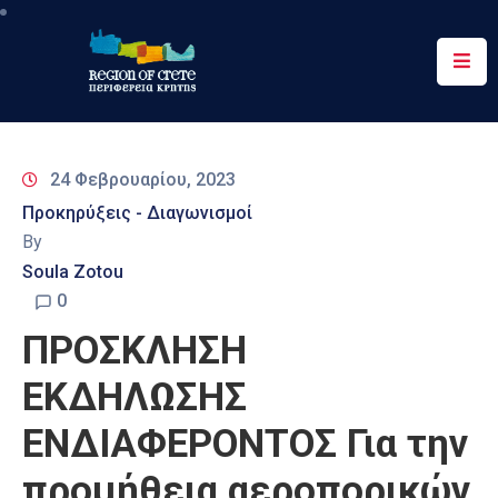
Περιφέρεια
Ενημέρωση
24 Φεβρουαρίου, 2023
Έργα
Προκηρύξεις - Διαγωνισμοί
&
By
Δράσεις
Soula Zotou
Ψηφιακές
0
Υπηρεσίες
ΠΡΟΣΚΛΗΣΗ
Επικοινωνία
ΕΚΔΗΛΩΣΗΣ
ΕΝΔΙΑΦΕΡΟΝΤΟΣ Για την
προμήθεια αεροπορικών