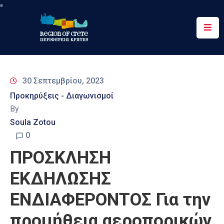
Περιφέρεια
Ενημέρωση
30 Σεπτεμβρίου, 2023
Έργα
Προκηρύξεις - Διαγωνισμοί
&
By
Δράσεις
Soula Zotou
Ψηφιακές
0
Υπηρεσίες
ΠΡΟΣΚΛΗΣΗ
Επικοινωνία
ΕΚΔΗΛΩΣΗΣ
ΕΝΔΙΑΦΕΡΟΝΤΟΣ Για την
προμήθεια αεροπορικών