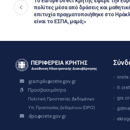
Το Europe Direct Κρήτης έφερε την Ευ
πολίτες μέσα από δράσεις και μαθητικ
επιτυχία πραγματοποιήθηκε στο Ηράκλ
είναι το ΕΣΠΑ, μαμά;»
Σύνδε
crete
gram.pkr@crete.gov.gr
it.cre
Προσβασιμότητα
gis.c
Πολιτική Προστασίας Δεδομένων
Υπ. Προστασίας Δεδομένων (DPO)
gdme.
dpo@crete.gov.gr
eklog