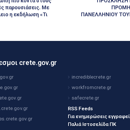
ρώπη πιο κοντά στους
ΠΡΟΣΚΛΗΣΗ 
ές παρουσιάσεις. Με
ΠΡΟΜΗ
ειο η εκδήλωση «Τι
ΠΑΝΕΛΛΗΝΙΟΥ ΤΟΥΡ
σμοι crete.gov.gr
.gov.gr
incrediblecrete.gr
te.gov.gr
workfromcrete.gr
rete.gov.gr
safecrete.gr
crete.gov.gr
RSS Feeds
Για ενημερώσεις εγγραφε
es.crete.gov.gr
Παλιά Ιστοσελίδα ΠΚ