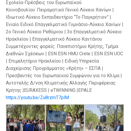
Σχολεία-Πρέσβεις του Ευρωπαϊκού
Κοινοβουλίου: Πειραματικό Γενικό Λύκειο Χανίων |
Ιδιωτικό Λύκειο Εκπαιδευτήριο “Το Παγκρήτιον” |
Ενιαίο Ειδικό Επαγγελματικό Γυμνάσιο-Λύκειο Χανίων |
2ο Γενικό Λύκειο Ρεθύμνου | 3ο Επαγγελματικό Λύκειο
Ηρακλείου | Επαγγελματικό Λύκειο Καντάνου
Συμμετέχοντες φορείς: Πανεπιστήμιο Κρήτης, Τμήμα
Διεθνών Σχέσεων | ESN ESN HMU Crete | ESN ESN UOC
| Επιμελητήριο Ηρακλείου | Ειδική Υπηρεσία
Διαχείρισης Προγράμματος «Κρήτη» – ΕΣΠΑ |
Πρεσβευτές του Ευρωπαϊκού Συμφώνου για το Κλίμα |
Αυτοτελής Δ/νση Κλιματικής Αλλαγής Περιφέρειας
Κρήτης |EURAXESS | eTWINNING |EPALE
https://youtu.be/Zu8rzmT7plM