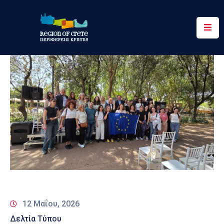
Περιφέρεια
Ενημέρωση
Έργα
&
Δράσεις
Ψηφιακές
Υπηρεσίες
Επικοινωνία
12 Μαΐου, 2026
Δελτία Τύπου