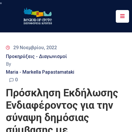
Περιφέρεια
Ενημέρωση
29 Νοεμβρίου, 2022
Έργα
Προκηρύξεις - Διαγωνισμοί
&
By
Δράσεις
Maria - Markella Papastamataki
Ψηφιακές
0
Υπηρεσίες
Πρόσκληση Εκδήλωσης
Επικοινωνία
Ενδιαφέροντος για την
σύναψη δημόσιας
σύμβασης με