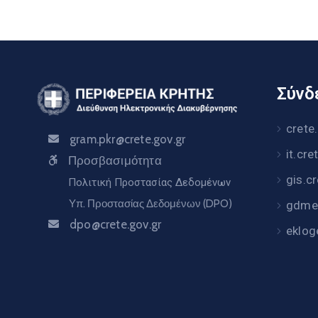
Σύνδε
crete
gram.pkr@crete.gov.gr
it.cre
Προσβασιμότητα
gis.c
Πολιτική Προστασίας Δεδομένων
Υπ. Προστασίας Δεδομένων (DPO)
gdme.
dpo@crete.gov.gr
eklog