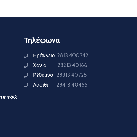
Τηλέφωνα
Ηράκλειο
2813 400342
Χανιά
28213 40166
Ρέθυμνο
28313 40725
Λασίθι
28413 40455
ίτε εδώ