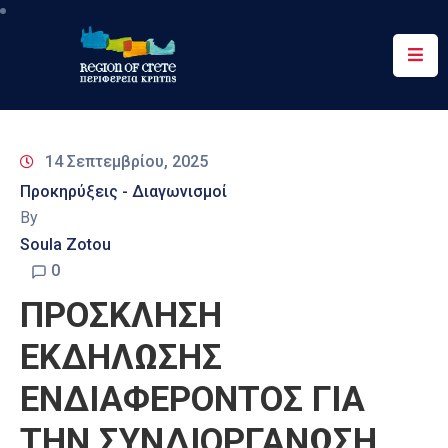
Περιφέρεια
Ενημέρωση
14 Σεπτεμβρίου, 2025
Έργα
Προκηρύξεις - Διαγωνισμοί
&
By
Δράσεις
Soula Zotou
Ψηφιακές
0
Υπηρεσίες
ΠΡΟΣΚΛΗΣΗ
Επικοινωνία
ΕΚΔΗΛΩΣΗΣ
ΕΝΔΙΑΦΕΡΟΝΤΟΣ ΓΙΑ
ΤΗΝ ΣΥΝΔΙΟΡΓΑΝΩΣΗ