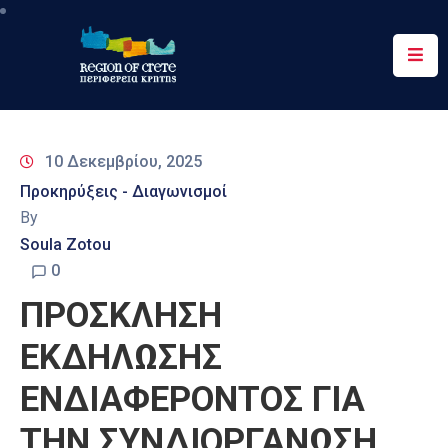
Περιφέρεια
Ενημέρωση
10 Δεκεμβρίου, 2025
Έργα
Προκηρύξεις - Διαγωνισμοί
&
By
Δράσεις
Soula Zotou
Ψηφιακές
0
Υπηρεσίες
ΠΡΟΣΚΛΗΣΗ
Επικοινωνία
ΕΚΔΗΛΩΣΗΣ
ΕΝΔΙΑΦΕΡΟΝΤΟΣ ΓΙΑ
ΤΗΝ ΣΥΝΔΙΟΡΓΑΝΩΣΗ