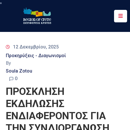
Περιφέρεια
Ενημέρωση
12 Δεκεμβρίου, 2025
Έργα
Προκηρύξεις - Διαγωνισμοί
&
By
Δράσεις
Soula Zotou
Ψηφιακές
0
Υπηρεσίες
ΠΡΟΣΚΛΗΣΗ
Επικοινωνία
ΕΚΔΗΛΩΣΗΣ
ΕΝΔΙΑΦΕΡΟΝΤΟΣ ΓΙΑ
ΤΗΝ ΣΥΝΔΙΟΡΓΑΝΩΣΗ