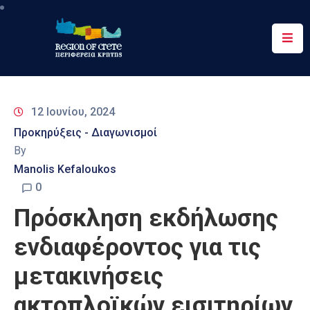
Περιφέρεια
Ενημέρωση
12 Ιουνίου, 2024
Έργα
Προκηρύξεις - Διαγωνισμοί
&
By
Δράσεις
Manolis Kefaloukos
Ψηφιακές
0
Υπηρεσίες
Πρόσκληση εκδήλωσης
Επικοινωνία
ενδιαφέροντος για τις
μετακινήσεις
ακτοπλοϊκών εισιτηρίων