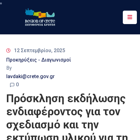
Περιφέρεια
Ενημέρωση
12 Σεπτεμβρίου, 2025
Έργα
Προκηρύξεις - Διαγωνισμοί
&
By
Δράσεις
lavdaki@crete.gov.gr
Ψηφιακές
0
Υπηρεσίες
Πρόσκληση εκδήλωσης
Επικοινωνία
ενδιαφέροντος για τον
σχεδιασμό και την
εκτύπωση υλικού για τη