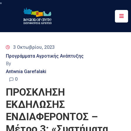
Περιφέρεια
Ενημέρωση
3 Οκτωβρίου, 2023
Έργα
Προγράμματα Αγροτικής Ανάπτυξης
&
By
Δράσεις
Antwnia Garefalaki
Ψηφιακές
0
Υπηρεσίες
ΠΡΟΣΚΛΗΣΗ
Επικοινωνία
ΕΚΔΗΛΩΣΗΣ
ΕΝΔΙΑΦΕΡΟΝΤΟΣ –
Μέτρο 3: «Συστήματα