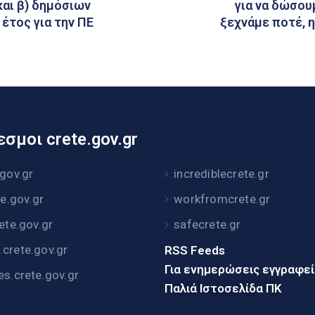
αι β) δημόσιων
για να δώσουμ
 έτος για την ΠΕ
ξεχνάμε ποτέ, η
σμοι crete.gov.gr
.gov.gr
incrediblecrete.gr
te.gov.gr
workfromcrete.gr
rete.gov.gr
safecrete.gr
crete.gov.gr
RSS Feeds
Για ενημερώσεις εγγραφε
es.crete.gov.gr
Παλιά Ιστοσελίδα ΠΚ