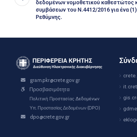
δεδομένων νομοθετικού καθεστώτος κ
συμβάσεων του Ν.4412/2016 για ένα (1)
Ρεθύμνης.
Σύνδε
crete
gram.pkr@crete.gov.gr
it.cre
Προσβασιμότητα
gis.c
Πολιτική Προστασίας Δεδομένων
Υπ. Προστασίας Δεδομένων (DPO)
gdme.
dpo@crete.gov.gr
eklog