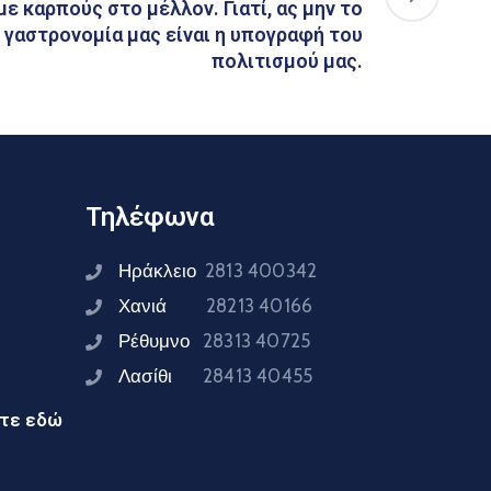
ε καρπούς στο μέλλον. Γιατί, ας μην το
 γαστρονομία μας είναι η υπογραφή του
πολιτισμού μας.
Τηλέφωνα
Ηράκλειο
2813 400342
Χανιά
28213 40166
Ρέθυμνο
28313 40725
Λασίθι
28413 40455
ίτε εδώ