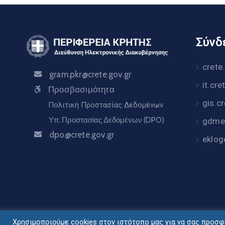
Σύνδε
crete
gram.pkr@crete.gov.gr
it.cre
Προσβασιμότητα
gis.c
Πολιτική Προστασίας Δεδομένων
Υπ. Προστασίας Δεδομένων (DPO)
gdme.
dpo@crete.gov.gr
eklog
Χρησιμοποιούμε cookies στον ιστότοπο μας για να σας προσφέ