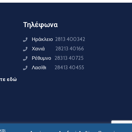
Τηλέφωνα
Ηράκλειο
2813 400342
Χανιά
28213 40166
Ρέθυμνο
28313 40725
Λασίθι
28413 40455
ίτε εδώ
και