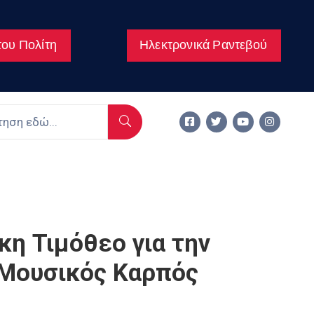
ου Πολίτη
Ηλεκτρονικά Ραντεβού
η Τιμόθεο για την
 Μουσικός Καρπός