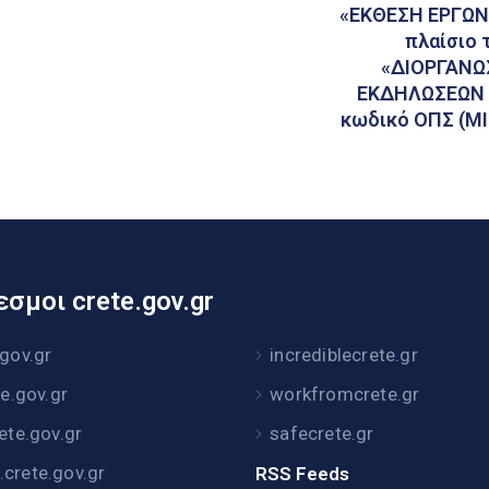
«ΕΚΘΕΣΗ ΕΡΓΩΝ
πλαίσιο 
«ΔΙΟΡΓΑΝΩ
ΕΚΔΗΛΩΣΕΩΝ Ε
κωδικό ΟΠΣ (MI
σμοι crete.gov.gr
.gov.gr
incrediblecrete.gr
te.gov.gr
workfromcrete.gr
rete.gov.gr
safecrete.gr
crete.gov.gr
RSS Feeds