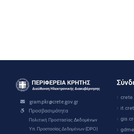
Σύνδε
crete
gram.pkr@crete.gov.gr
it.cre
Προσβασιμότητα
gis.c
Πολιτική Προστασίας Δεδομένων
Υπ. Προστασίας Δεδομένων (DPO)
gdme.