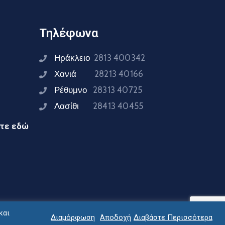
Τηλέφωνα
Ηράκλειο
2813 400342
Χανιά
28213 40166
Ρέθυμνο
28313 40725
Λασίθι
28413 40455
ίτε εδώ
και
Διαμόρφωση
Αποδοχή
Διαβάστε Περισσότερα
ειας Κρήτης © 2024