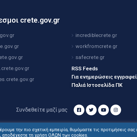
σμοι crete.gov.gr
.gov.gr
incrediblecrete.gr
te.gov.gr
workfromcrete.gr
rete.gov.gr
safecrete.gr
crete.gov.gr
RSS Feeds
Για ενημερώσεις εγγραφε
es.crete.gov.gr
Παλιά Ιστοσελίδα ΠΚ
Συνδεθείτε μαζί μας
ρουμε την πιο σχετική εμπειρία, θυμόμαστε τις προτιμήσεις σας 
τυξη: Διεύθυνση Ηλεκτρονικής Διακυβέρνησης Περιφέρ
", αποδέχεστε τη χρήση ΟΛΩΝ των cookies.