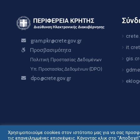
Σύνδε
crete
gram.pkr@crete.gov.gr
it.cre
Προσβασιμότητα
gis.c
Πολιτική Προστασίας Δεδομένων
Υπ. Προστασίας Δεδομένων (DPO)
gdme.
dpo@crete.gov.gr
eklog
Χρησιμοποιούμε cookies στον ιστότοπο μας για να σας προσφέ
Σχεδιασμός - Ανάπ
τις επανειλημμένες επισκέψεις. Κάνοντας κλικ στο "Αποδοχή