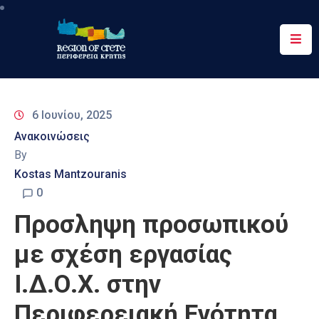
Περιφέρεια
Ενημέρωση
6 Ιουνίου, 2025
Έργα
Ανακοινώσεις
&
By
Δράσεις
Kostas Mantzouranis
Ψηφιακές
0
Υπηρεσίες
Προσληψη προσωπικού
Επικοινωνία
με σχέση εργασίας
Ι.Δ.Ο.Χ. στην
Περιφερειακή Ενότητα