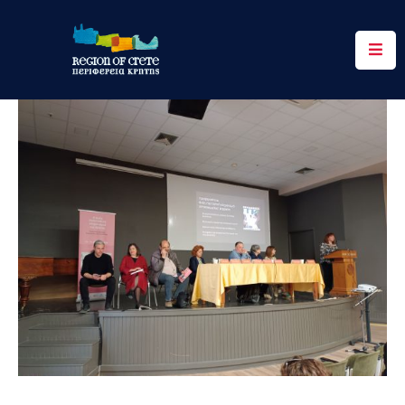
Περιφέρεια
Ενημέρωση
Έργα
&
Δράσεις
Ψηφιακές
Υπηρεσίες
Επικοινωνία