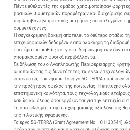
Πέντε εθελοντές της ομάδας χρησιμοποίησαν φορητές
βασικών βιομετρικών παραμέτρων και διαχείρισης συ
περιλάμβανε βιομετρικές μετρήσεις σε επιλεγμένα σ
συμμετέχοντες.
Η συγκεκριμένη δοκιμή αποτελεί το δεύτερο στάδιο τ
επιχειρησιακών δεδομένων από ολόκληρη τη διαδρομή τ
συστήματος, καθώς και για τη διερεύνηση των δυνατ
απομακρυσμένα φυσικά περιβάλλοντα.
Σε δήλωσή του ο Αναπληρωτής Περιφερειάρχης Κρήτης 
αξιοποιώντας τις δυνατότητες των νέων τεχνολογιών 
επισκέπτες του νησιού. Το έργο 5G-TERRA αποδεικνύε
την πράξη προς όφελος της κοινωνίας. Η επιτυχής ολ
επιστημονική κοινότητα, τους τεχνολογικούς εταίρους
καθώς και όλους όσοι εργάζονται για την επιτυχία αυ
Τα αποτελέσματα της επιχειρησιακής αξιολόγησης θα
της πιλοτικής εφαρμογής.
Το έργο 5G-TERRA (Grant Agreement No. 101133544) υλο
στόχο την ανάπτυξη και πιλοτική αξιολόγηση καινοτό