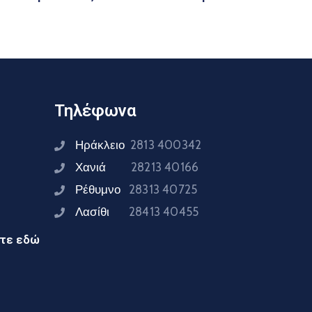
Τηλέφωνα
Ηράκλειο
2813 400342
Χανιά
28213 40166
Ρέθυμνο
28313 40725
Λασίθι
28413 40455
ίτε εδώ