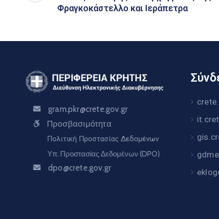
Φραγκοκάστελλο και Ιεράπετρα
Σύνδε
crete
gram.pkr@crete.gov.gr
it.cre
Προσβασιμότητα
gis.c
Πολιτική Προστασίας Δεδομένων
Υπ. Προστασίας Δεδομένων (DPO)
gdme.
dpo@crete.gov.gr
eklog