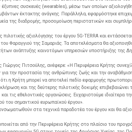
 έξυπνες συσκευές (wearables), μέσω των οποίων αξιολογήθ
μβάντων έκτακτης ανάγκης. Παράλληλα, εφαρμόστηκε επιχε
ημεία της διαδρομής, προσομοίωση περιστατικών και συμπλ
ης πιλοτικής αξιολόγησης του έργου 5G-TERRA και εντάσσετα
ου Φαραγγιού της Σαμαριάς. Τα αποτελέσματα θα αξιοποιηθού
οτήτων ανάπτυξης καινοτόμων υπηρεσιών υποστήριξης της Δη
Γιώργος Πιτσούλης, ανέφερε: «Η Περιφέρεια Κρήτης συνεχίζε
για την προστασία της ανθρώπινης ζωής και την αναβάθμισ
ι ότι η Κρήτη μπορεί να αποτελεί πεδίο εφαρμογής πρωτοπο
οκλήρωση και της δεύτερης πιλοτικής δοκιμής επιβεβαιώνει 
 και τις εθελοντικές οργανώσεις. Ευχαριστούμε ιδιαίτερα τη
τού του σημαντικού ευρωπαϊκού έργου».
 ενσωματωθούν στα τεχνικά παραδοτέα του έργου και θα αξι
ποιείται από την Περιφέρεια Κρήτης στο πλαίσιο του προγράμμ
μων εφαρμογών 5G στους τομείς της Δημόσιας Υγείας, της Πο