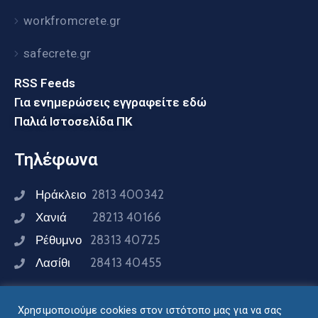
workfromcrete.gr
safecrete.gr
RSS Feeds
Για ενημερώσεις εγγραφείτε εδώ
Παλιά Ιστοσελίδα ΠΚ
Τηλέφωνα
Ηράκλειο
2813 400342
Χανιά
28213 40166
Ρέθυμνο
28313 40725
Λασίθι
28413 40455
Χρησιμοποιούμε cookies στον ιστότοπο μας για να σας