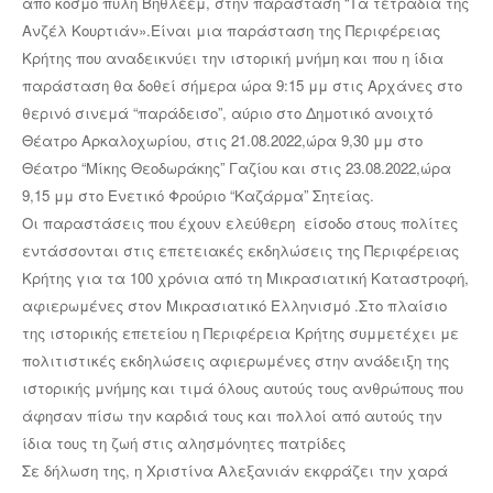
από κόσμο πύλη Βηθλεέμ, στην παράσταση “Τα τετράδια της
Ανζέλ Κουρτιάν».Είναι μια παράσταση της Περιφέρειας
Κρήτης που αναδεικνύει την ιστορική μνήμη και που η ίδια
παράσταση θα δοθεί σήμερα ώρα 9:15 μμ στις Αρχάνες στο
θερινό σινεμά “παράδεισο”, αύριο στο Δημοτικό ανοιχτό
Θέατρο Αρκαλοχωρίου, στις 21.08.2022,ώρα 9,30 μμ στο
Θέατρο “Μίκης Θεοδωράκης” Γαζίου και στις 23.08.2022,ώρα
9,15 μμ στο Ενετικό Φρούριο “Καζάρμα” Σητείας.
Οι παραστάσεις που έχουν ελεύθερη είσοδο στους πολίτες
εντάσσονται στις επετειακές εκδηλώσεις της Περιφέρειας
Κρήτης για τα 100 χρόνια από τη Μικρασιατική Καταστροφή,
αφιερωμένες στον Μικρασιατικό Ελληνισμό .Στο πλαίσιο
της ιστορικής επετείου η Περιφέρεια Κρήτης συμμετέχει με
πολιτιστικές εκδηλώσεις αφιερωμένες στην ανάδειξη της
ιστορικής μνήμης και τιμά όλους αυτούς τους ανθρώπους που
άφησαν πίσω την καρδιά τους και πολλοί από αυτούς την
ίδια τους τη ζωή στις αλησμόνητες πατρίδες
Σε δήλωση της, η Χριστίνα Αλεξανιάν εκφράζει την χαρά