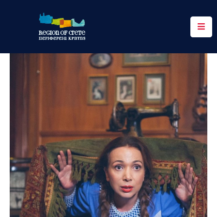
Περιφέρεια
Ενημέρωση
Έργα
&
Δράσεις
Ψηφιακές
Υπηρεσίες
Επικοινωνία