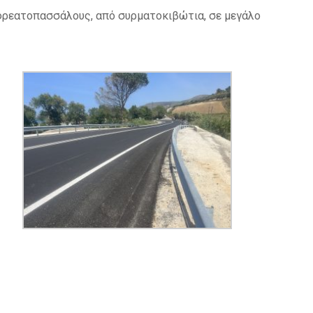
ε φρεατοπασσάλους, από συρματοκιβώτια, σε μεγάλο