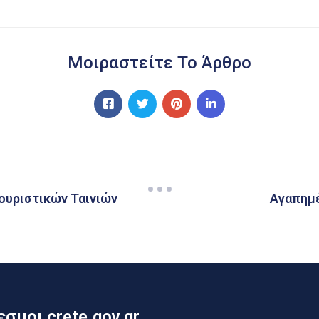
Μοιραστείτε Το Άρθρο
ουριστικών Ταινιών
Αγαπημέ
σμοι crete.gov.gr