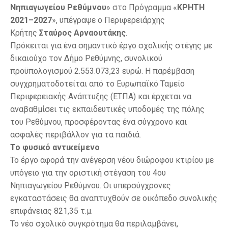
Νηπιαγωγείου Ρεθύμνου
» στο Πρόγραμμα «
ΚΡΗΤΗ
2021–2027
», υπέγραψε ο Περιφερειάρχης
Κρήτης
Σταύρος Αρναουτάκης
.
Πρόκειται για ένα σημαντικό έργο σχολικής στέγης με
δικαιούχο τον Δήμο Ρεθύμνης, συνολικού
προϋπολογισμού 2.553.073,23 ευρώ. Η παρέμβαση
συγχρηματοδοτείται από το Ευρωπαϊκό Ταμείο
Περιφερειακής Ανάπτυξης (ΕΤΠΑ) και έρχεται να
αναβαθμίσει τις εκπαιδευτικές υποδομές της πόλης
του Ρεθύμνου, προσφέροντας ένα σύγχρονο και
ασφαλές περιβάλλον για τα παιδιά.
Το φυσικό αντικείμενο
Το έργο αφορά την ανέγερση νέου διώροφου κτιρίου με
υπόγειο για την οριστική στέγαση του 4ου
Νηπιαγωγείου Ρεθύμνου. Οι υπερσύγχρονες
εγκαταστάσεις θα αναπτυχθούν σε οικόπεδο συνολικής
επιφάνειας 821,35 τ.μ.
Το νέο σχολικό συγκρότημα θα περιλαμβάνει,