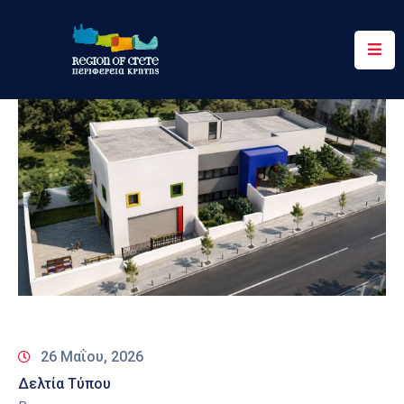
Περιφέρεια
Ενημέρωση
Έργα
&
Δράσεις
Ψηφιακές
Υπηρεσίες
Επικοινωνία
26 Μαΐου, 2026
Δελτία Τύπου