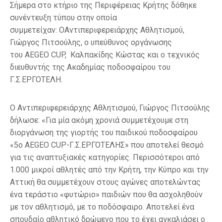
Σήμερα στο κτήριο της Περιφέρειας Κρήτης δόθηκε
συνέντευξη τύπου στην οποία
συμμετείχαν: OΑντιπεριφερειάρχης Αθλητισμού,
Γιώργος Πιτσούλης, ο υπεύθυνος οργάνωσης
του AEGEO CUP, Καλπακίδης Κώστας και ο τεχνικός
διευθυντής της Ακαδημίας ποδοσφαίρου του
Γ.Σ.ΕΡΓΟΤΕΛΗ.
O Αντιπεριφερειάρχης Αθλητισμού, Γιώργος Πιτσούλης
δήλωσε: «Για μία ακόμη χρονιά συμμετέχουμε στη
διοργάνωση της γιορτής του παιδικού ποδοσφαίρου
«5ο AEGEO CUP-Γ.Σ.ΕΡΓΟΤΕΛΗΣ» που αποτελεί θεσμό
για τις αναπτυξιακές κατηγορίες. Περισσότεροι από
1.000 μικροί αθλητές από την Κρήτη, την Κύπρο και την
Αττική θα συμμετέχουν στους αγώνες αποτελώντας
ένα τεράστιο «φυτώριο» παιδιών που θα ασχοληθούν
με τον αθλητισμό, με το ποδόσφαιρο. Αποτελεί ένα
σπουδαίο αθλητικό δρώμενο που το έχει αγκαλιάσει ο