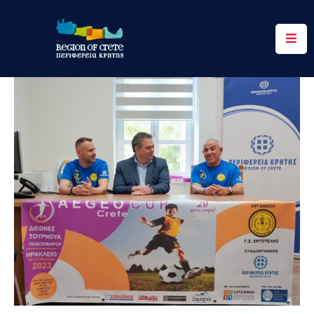
Περιφέρεια
Ενημέρωση
Έργα
&
Δράσεις
Ψηφιακές
Υπηρεσίες
Επικοινωνία