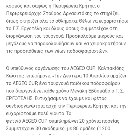
κόσμος και σαφώς η Περιφέρεια Κρήτης, ο
Περιφερειάρχης Σταύρος Αρναουτάκης το στηρίζει,
όπως στηρίζει όλα τα αθλήματα. Θέλω να ευχαριστήσω
το Γ.Σ. Εργοτέλη και όλους όσους συμμετείχαν στη
διοργάνωση του τουρνουά. Προσκαλούμε μικρούς και
μεγάλους να παρακολουθήσουν και να χειροκροτήσουν
τις προσπάθειες των νέων ποδοσφαιριστών».
Ο υπεύθυνος οργάνωσης του AEGEO CUP, Καλπακίδης
Κώστας επεσήμανε: «Την Δευτέρα 10 Απριλίου αρχίζει
το AEGEO CUP, ένα τουρνουά παιδικού ποδοσφαίρου
που διοργανώνει κάθε χρόνο Μεγάλη Εβδομάδα ο Γ. Σ.
ΕΡΓΟΤΕΛΗΣ. Ευτυχήσαμε να έχουμε και φέτος
συνδιοργανώτρια αρχή την Περιφέρεια Κρήτης, και την
ευχαριστούμε πολύ γιαυτό. Το
φετινό AEGEO CUP συμπληρώνει 20 χρόνια πορείας.
Συμμετέχουν 30 ακαδημίες, με 80 ομάδες (1.200