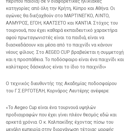
περίπου παιδιά) σε 9 διαφορετικές ηλικιακές
κατηγορίες από όλη την Κρήτη, Κύπρο και Αθήνα. Οι
αγώνες θα διεξαχθούν στο ΜΑΡΤΙΝΕΓΚΟ, ΛΙΝΤΟ,
ΑΛΜΥΡΟΣ, ΕΓΟΗ, ΚΑΛΤΣΕΤΟ και ΚΑΝΤΙΑ. Στόχος του
τουρνουά, που έχει καθαρά εκπαιδευτικό χαρακτήρα
αφού πρωταγωνιστές είναι τα παιδιά, είναι να
διασκεδάσουν και μέσα από το παιχνίδι να κάνουν
νέους φίλους. Στο AEGEO CUP βραβεύεται η συμμετοχή
και η προσπάθεια. Το ποδόσφαιρο είναι ένα παιχνίδι και
καλύτερος δάσκαλος είναι το ίδιο το παιχνίδι»
Ο τεχνικός διευθυντής της Ακαδημίας ποδοσφαίρου
του Γ.Σ.ΕΡΓΟΤΕΛΗ, Κορνάρος Λευτέρης ανέφερε:
«Το Aegeo Cup είναι ένα τουρνουά υψηλών
προδιαγραφών που έχει γίνει πλέον θεσμός εδώ και
αρκετά χρόνια. Ο κ. Καλπακίδης έχοντας πίσω του
μεγάλη εμπειρία στην διοργάνωση τέτοιας μορφής