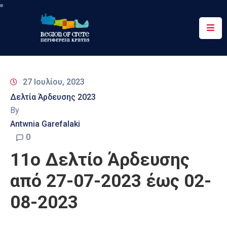
Περιφέρεια
Ενημέρωση
27 Ιουλίου, 2023
Έργα
Δελτία Άρδευσης 2023
&
By
Δράσεις
Antwnia Garefalaki
Ψηφιακές
0
Υπηρεσίες
11o Δελτίο Άρδευσης
Επικοινωνία
από 27-07-2023 έως 02-
08-2023