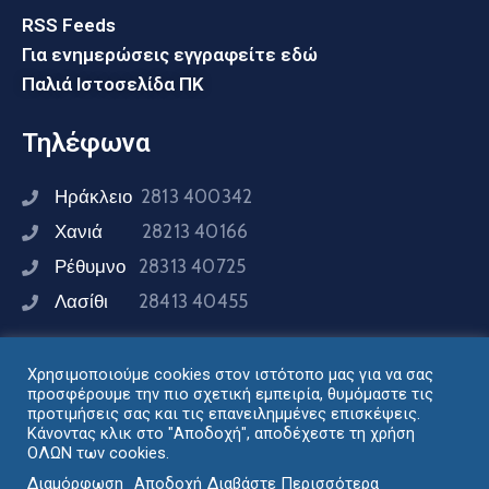
RSS Feeds
Για ενημερώσεις εγγραφείτε εδώ
Παλιά Ιστοσελίδα ΠΚ
Τηλέφωνα
Ηράκλειο
2813 400342
Χανιά
28213 40166
Ρέθυμνο
28313 40725
Λασίθι
28413 40455
Χρησιμοποιούμε cookies στον ιστότοπο μας για να σας
Συνδεθείτε μαζί μας
προσφέρουμε την πιο σχετική εμπειρία, θυμόμαστε τις
προτιμήσεις σας και τις επανειλημμένες επισκέψεις.
Κάνοντας κλικ στο "Αποδοχή", αποδέχεστε τη χρήση
ΟΛΩΝ των cookies.
Σχεδιασμός - Ανάπτυξη: Διεύθυνση Ηλεκτρονικής
Διαμόρφωση
Αποδοχή
Διαβάστε Περισσότερα