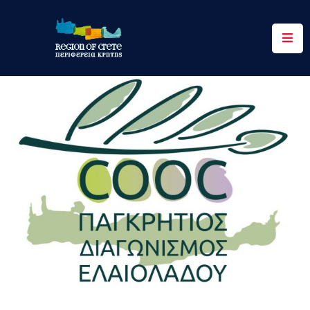
Περιφέρεια
Ενημέρωση
Έργα
&
Δράσεις
Ψηφιακές
Υπηρεσίες
Επικοινωνία