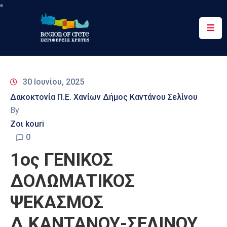
Περιφέρεια
Ενημέρωση
30 Ιουνίου, 2025
Έργα
Δακοκτονία Π.Ε. Χανίων Δήμος Καντάνου Σελίνου
&
By
Δράσεις
Ζοι kouri
Ψηφιακές
0
Υπηρεσίες
1ος ΓΕΝΙΚΟΣ
Επικοινωνία
ΔΟΛΩΜΑΤΙΚΟΣ
ΨΕΚΑΣΜΟΣ
Δ.ΚΑΝΤΑΝΟΥ-ΣΕΛΙΝΟΥ