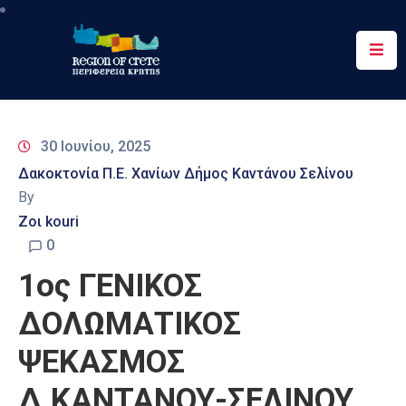
Περιφέρεια
Ενημέρωση
30 Ιουνίου, 2025
Έργα
Δακοκτονία Π.Ε. Χανίων Δήμος Καντάνου Σελίνου
&
By
Δράσεις
Ζοι kouri
Ψηφιακές
0
Υπηρεσίες
1ος ΓΕΝΙΚΟΣ
Επικοινωνία
ΔΟΛΩΜΑΤΙΚΟΣ
ΨΕΚΑΣΜΟΣ
Δ.ΚΑΝΤΑΝΟΥ-ΣΕΛΙΝΟΥ